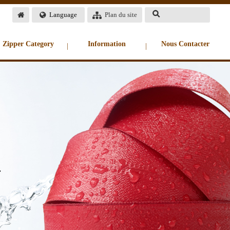
Language
Plan du site
Zipper Category
Information
Nous Contacter
|
|