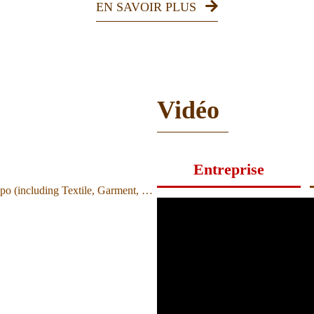
EN SAVOIR PLUS
terie Et Sac
Glissière Se
Sa Propr
Command
Vidéo
Entreprise
Vietnam Saigon Textile & Garment Industry Expo (including Textile, Garment, Dye and No...