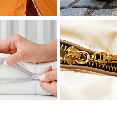
Tente
Chaussure
Curseur D
Fermeture