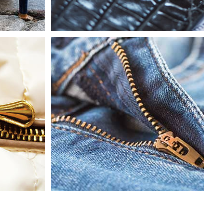
s
Sacs, Bagages
e
 À