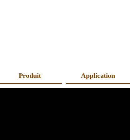
lon
Jeans
e
e
Produit
Application