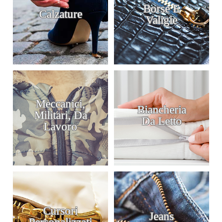
Borse E
Calzature
Valigie
Meccanici,
Biancheria
Militari, Da
Da Letto
Lavoro
Cursori
Jeans
Personalizzati