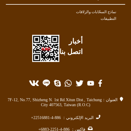
نماذج السحّابات والزلاقات
التطبيقات
أخبار
اتصل بنا
العنوان：
Taichung
,
Xitun Dist.
7F-12, No.77, Shizheng N. 1st Rd.
City 407563
,
Taiwan (R.O.C)
البريد الإلكتروني：
886-4-22516881+
فاكس：
886-4-2251-6883+