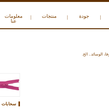
جودة
منتجات
معلومات
|
|
|
عنا
، الوسائد.. الخ.
سحابات د