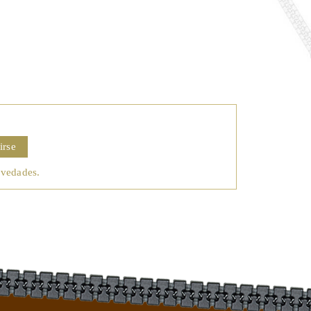
irse
ovedades.