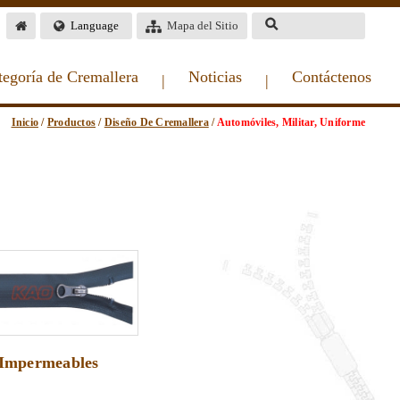
Language
Mapa del Sitio
tegoría de Cremallera
Noticias
Contáctenos
|
|
Inicio
/
Productos
/
Diseño De Cremallera
/
Automóviles, Militar, Uniforme
 Impermeables