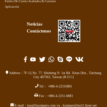
Estilos De Cierres Acabados & Cursores
Aplicación
Noticias
Contáctenos
Address：
7F-12,No. 77,
Shizheng N. 1st Rd. Xitun Dist.
,
Taichung
City 407563
,
Taiwan (R.O.C)
Tel：
+886-4-22516881
Fax：
+886-4-2251-6883
E-mail：
kao@luxzippers.com.vn
,
kszipper@ms11.hinet.net