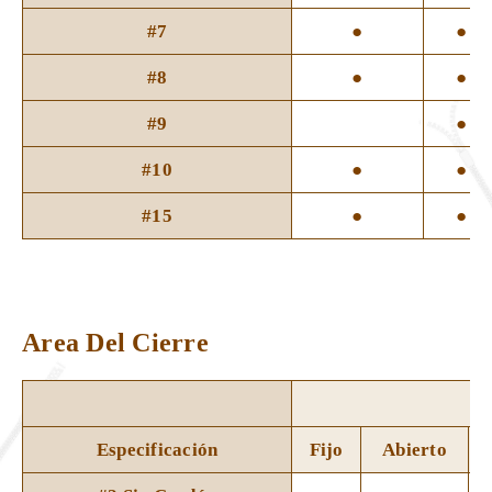
#7
●
●
#8
●
●
#9
●
#10
●
●
#15
●
●
Area Del Cierre
Ci
Especificación
Fijo
Abierto