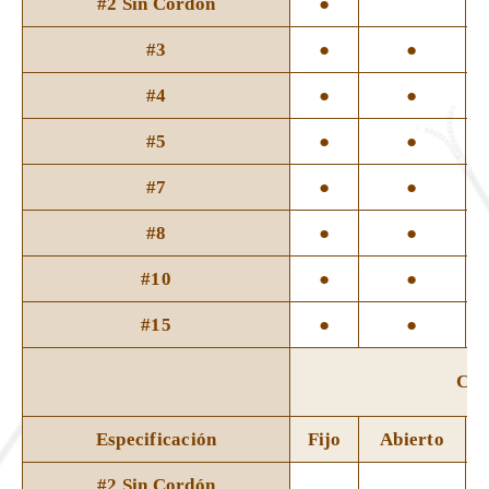
#2 Sin Cordón
●
#3
●
●
#4
●
●
#5
●
●
#7
●
●
#8
●
●
#10
●
●
#15
●
●
Cie
Especificación
Fijo
Abierto
#2 Sin Cordón