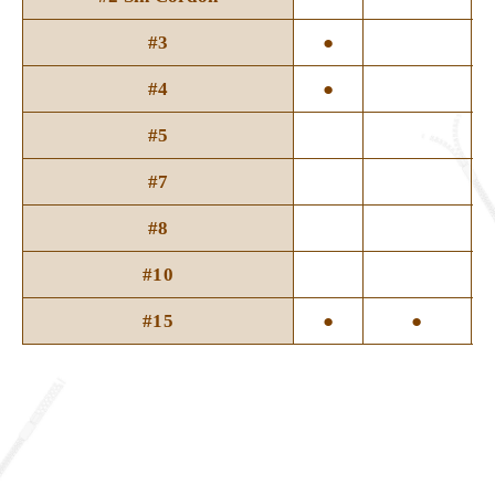
#3
●
#4
●
#5
#7
#8
#10
#15
●
●