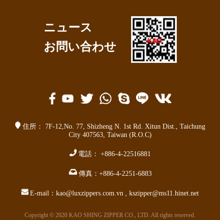
ニュース
お問い合わせ
住所：
7F-12,No. 77,
Shizheng N. 1st Rd. Xitun Dist.
,
Taichung
City 407563
,
Taiwan (R.O.C)
電話：
+886-4-22516881
傳真：
+886-4-2251-6883
E-mail：
kao@luxzippers.com.vn
,
kszipper@ms11.hinet.net
Copyright © 2020 KAO SHING ZIPPER CO., LTD. All rights reserved.