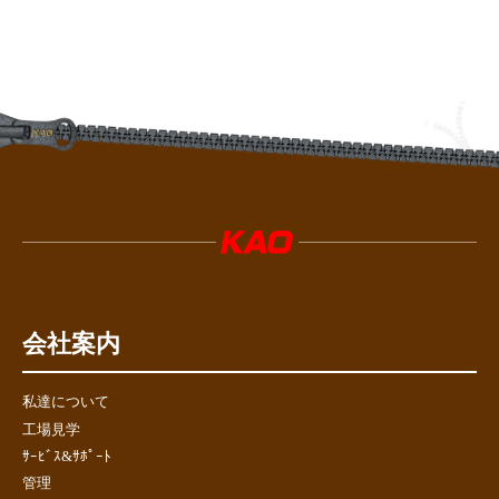
会社案内
私達について
工場見学
ｻｰﾋﾞｽ&ｻﾎﾟｰﾄ
管理