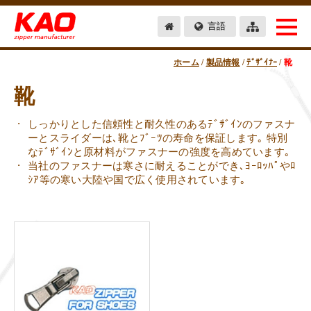
言語
ホーム
/
製品情報
/
ﾃﾞｻﾞｲﾅｰ
/
靴
靴
しっかりとした信頼性と耐久性のあるﾃﾞｻﾞｲﾝのファスナ
ーとスライダーは､靴とﾌﾞｰﾂの寿命を保証します｡ 特別
なﾃﾞｻﾞｲﾝと原材料がファスナーの強度を高めています｡
当社のファスナーは寒さに耐えることができ､ﾖｰﾛｯﾊﾟやﾛ
ｼｱ等の寒い大陸や国で広く使用されています｡