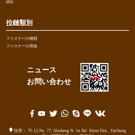
認証
拉鏈類別
ファスナーの種類
ファスナーの用途
ニュース
お問い合わせ
住所：
7F-12,No. 77,
Shizheng N. 1st Rd. Xitun Dist.
,
Taichung