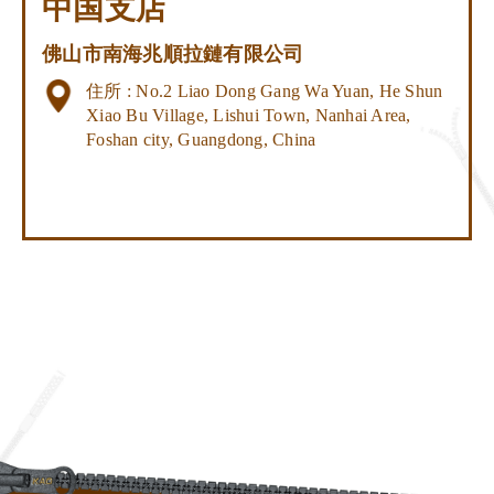
中国支店
佛山市南海兆順拉鏈有限公司
住所 : No.2 Liao Dong Gang Wa Yuan, He Shun
Xiao Bu Village, Lishui Town, Nanhai Area,
Foshan city, Guangdong, China