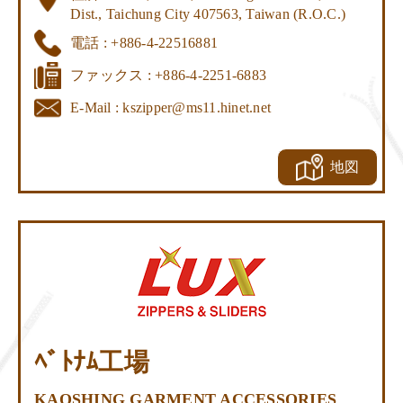
Dist., Taichung City 407563, Taiwan (R.O.C.)
電話 : +886-4-22516881
ファックス : +886-4-2251-6883
E-Mail :
kszipper@ms11.hinet.net
地図
ﾍﾞﾄﾅﾑ工場
KAOSHING GARMENT ACCESSORIES