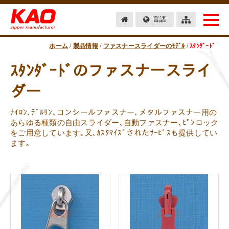
言語
ホーム
/
製品情報
/
ファスナースライダーのﾓﾃﾞﾙ
/
ｽﾀﾝﾀﾞｰﾄﾞ
ｽﾀﾝﾀﾞｰﾄﾞのファスナースライ
ダー
ﾅｲﾛﾝ､ﾃﾞﾙﾘﾝ､コンシールファスナー､メタルファスナー用の
あらゆる種類の自由スライダー､自動ファスナー､ﾋﾟﾝロック
をご用意しています｡又､ｶｽﾀﾏｲｽﾞされたｻｰﾋﾞｽも提供してい
ます｡