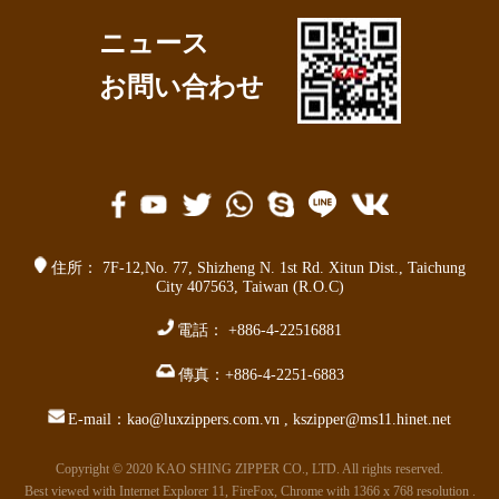
ニュース
お問い合わせ
住所：
7F-12,No. 77,
Shizheng N. 1st Rd. Xitun Dist.
,
Taichung
City 407563
,
Taiwan (R.O.C)
電話：
+886-4-22516881
傳真：
+886-4-2251-6883
E-mail：
kao@luxzippers.com.vn
,
kszipper@ms11.hinet.net
Copyright © 2020 KAO SHING ZIPPER CO., LTD. All rights reserved.
Best viewed with Internet Explorer 11, FireFox, Chrome with 1366 x 768 resolution .