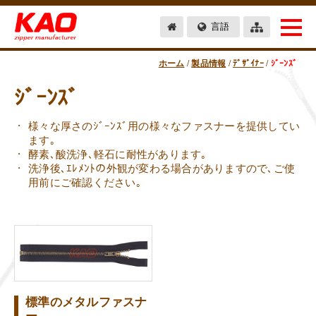
言語
ホーム
/
製品情報
/
ﾃﾞｻﾞｲﾅｰ
/
ｼﾞｰﾝｽﾞ
ｼﾞｰﾝｽﾞ
様々な厚さのｼﾞｰﾝｽﾞ用の様々なファスナーを提供してい
ます｡
酵素､酸洗浄､軽石に耐性があります｡
洗浄後､ｴﾚﾒﾝﾄの外観が変わる場合がありますので､ご使
用前にご確認ください｡
標準のメタルファスナ