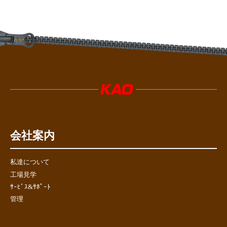
会社案内
私達について
工場見学
ｻｰﾋﾞｽ&ｻﾎﾟｰﾄ
管理