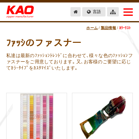
言語
ホーム
/
製品情報
/
ｶﾗｰﾘｽﾄ
ﾌｧｯｼのファスナー
私達は最新のﾌｧｯｼｮﾝﾄﾚﾝﾄﾞに合わせて､様々な色のﾌｧｯｼｮﾝフ
ァスナーをご用意しております｡ 又､お客様のご要望に応じ
てｶﾗｰﾀｲﾌﾟをｶｽﾀﾏｲｽﾞいたします｡