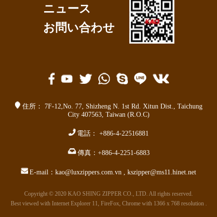
ニュース
お問い合わせ
住所：
7F-12,No. 77,
Shizheng N. 1st Rd. Xitun Dist.
,
Taichung
City 407563
,
Taiwan (R.O.C)
電話：
+886-4-22516881
傳真：
+886-4-2251-6883
E-mail：
kao@luxzippers.com.vn
,
kszipper@ms11.hinet.net
Copyright © 2020 KAO SHING ZIPPER CO., LTD. All rights reserved.
Best viewed with Internet Explorer 11, FireFox, Chrome with 1366 x 768 resolution .